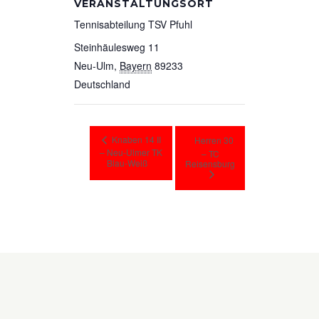
VERANSTALTUNGSORT
Tennisabteilung TSV Pfuhl
Steinhäulesweg 11
Neu-Ulm
,
Bayern
89233
Deutschland
Knaben 14 II
Herren 30
– Neu-Ulmer TK
– TC
Blau-Weiß
Reisensburg