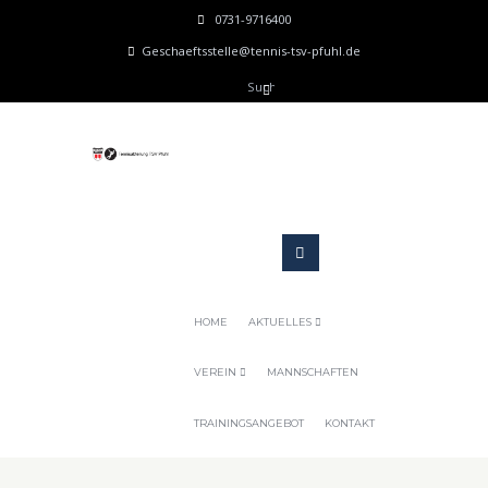
0731-9716400
Geschaeftsstelle@tennis-tsv-pfuhl.de
HOME
AKTUELLES
VEREIN
MANNSCHAFTEN
TRAININGSANGEBOT
KONTAKT