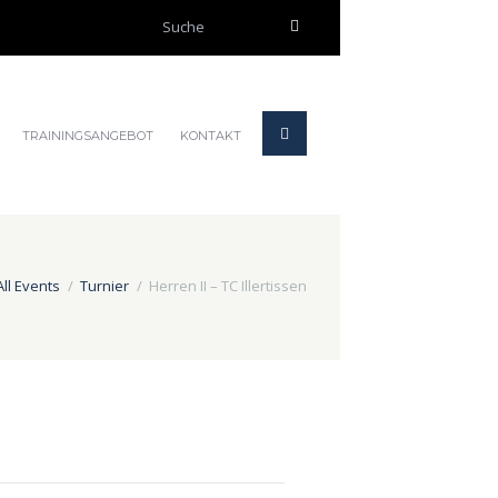
TRAININGSANGEBOT
KONTAKT
All Events
Turnier
Herren II – TC Illertissen