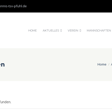
nnis-tsv-pfuhl.de
HOME
AKTUELLES
VEREIN
MANNSCHAFTEN
en
Home
funden.