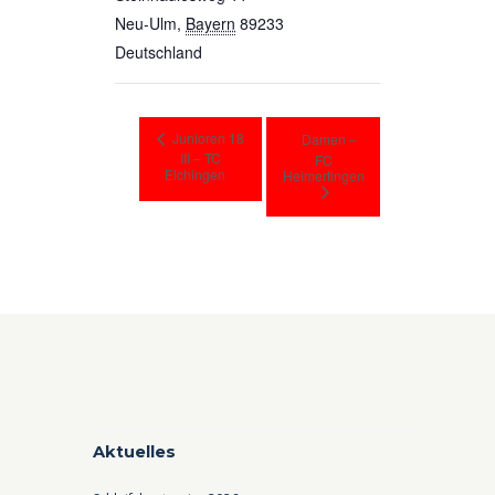
Neu-Ulm
,
Bayern
89233
Deutschland
Junioren 18
Damen –
III – TC
FC
Elchingen
Heimertingen
Aktuelles