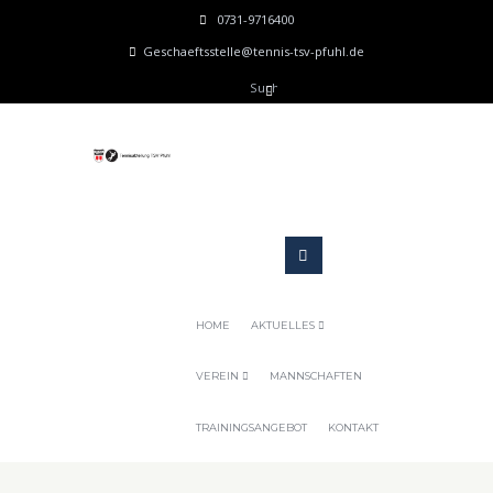
0731-9716400
Geschaeftsstelle@tennis-tsv-pfuhl.de
HOME
AKTUELLES
VEREIN
MANNSCHAFTEN
TRAININGSANGEBOT
KONTAKT