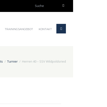
TRAININGSANGEBOT
KONTAKT
nts
Turnier
Herren 40 – SSV Wildpoldsried