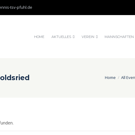
nnis-tsv-pfuhl.de
HOME
AKTUELLES
VEREIN
MANNSCHAFTEN
oldsried
Home
All Eve
funden.