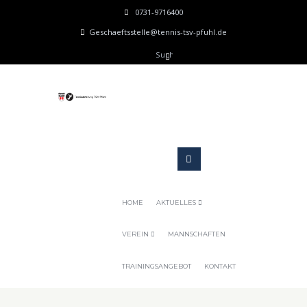
0731-9716400
Geschaeftsstelle@tennis-tsv-pfuhl.de
HOME
AKTUELLES
VEREIN
MANNSCHAFTEN
TRAININGSANGEBOT
KONTAKT