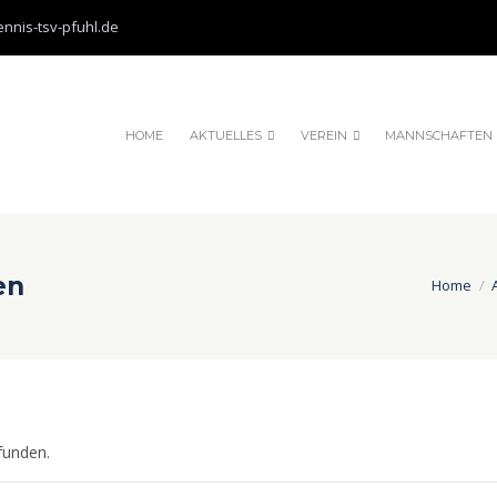
nnis-tsv-pfuhl.de
HOME
AKTUELLES
VEREIN
MANNSCHAFTEN
en
Home
funden.