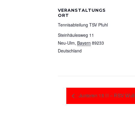
VERANSTALTUNGS
ORT
Tennisabteilung TSV Pfuhl
Steinhäulesweg 11
Neu-Ulm
,
Bayern
89233
Deutschland
Junioren 18 III – RSV Wull