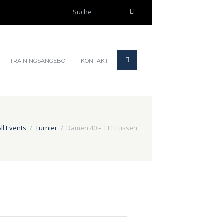
TRAININGSANGEBOT
KONTAKT
All Events
Turnier
Damen 40 – TTC Füssen