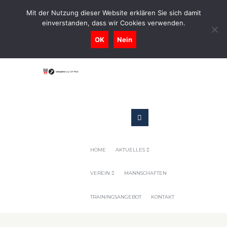
0731-9716400
Mit der Nutzung dieser Website erklären Sie sich damit
einverstanden, dass wir Cookies verwenden.
Geschaeftsstelle@tennis-tsv-pfuhl.de
OK
Nein
HOME
AKTUELLES
VEREIN
MANNSCHAFTEN
TRAININGSANGEBOT
KONTAKT