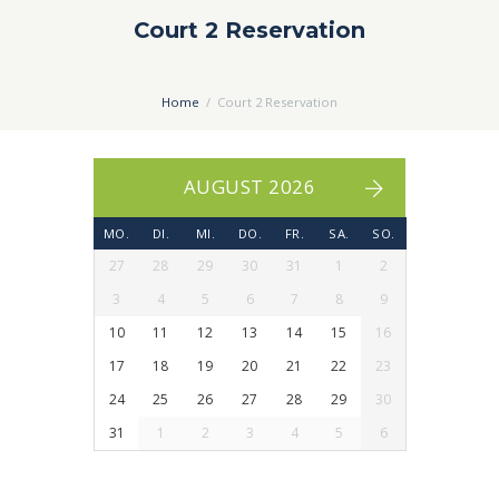
Court 2 Reservation
Home
Court 2 Reservation
AUGUST 2026
MO.
DI.
MI.
DO.
FR.
SA.
SO.
27
28
29
30
31
1
2
3
4
5
6
7
8
9
10
11
12
13
14
15
16
17
18
19
20
21
22
23
24
25
26
27
28
29
30
31
1
2
3
4
5
6