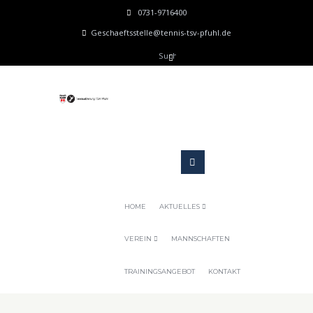
0731-9716400
Geschaeftsstelle@tennis-tsv-pfuhl.de
HOME
AKTUELLES
VEREIN
MANNSCHAFTEN
TRAININGSANGEBOT
KONTAKT