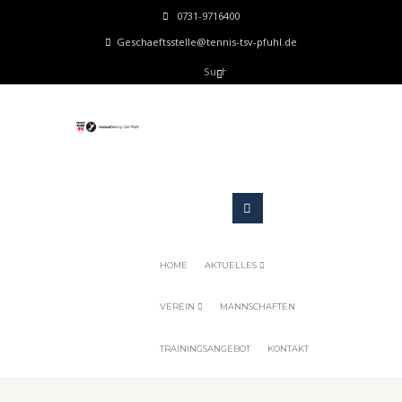
0731-9716400
Geschaeftsstelle@tennis-tsv-pfuhl.de
HOME
AKTUELLES
VEREIN
MANNSCHAFTEN
TRAININGSANGEBOT
KONTAKT