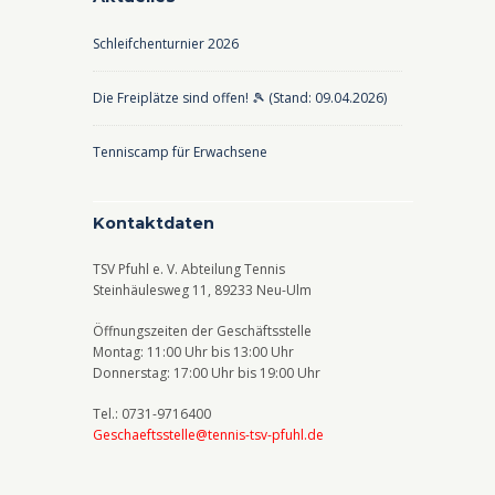
h
h
Schleifchenturnier 2026
e
t
u
e
Die Freiplätze sind offen! 🎾 (Stand: 09.04.2026)
n
n
Tenniscamp für Erwachsene
d
-
A
N
Kontaktdaten
n
a
s
v
TSV Pfuhl e. V. Abteilung Tennis
i
i
Steinhäulesweg 11, 89233 Neu-Ulm
c
g
Öffnungszeiten der Geschäftsstelle
Montag: 11:00 Uhr bis 13:00 Uhr
h
a
Donnerstag: 17:00 Uhr bis 19:00 Uhr
t
t
Tel.: 0731-9716400
e
i
Geschaeftsstelle@tennis-tsv-pfuhl.de
n
o
,
n