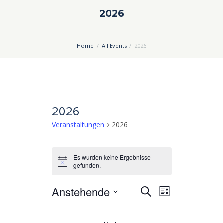
2026
Home
All Events
2026
2026
Veranstaltungen
2026
Veranstaltungen
Es wurden keine Ergebnisse
H
gefunden.
i
n
Anstehende
V
V
w
S
L
e
u
e
e
i
D
i
c
s
a
s
r
r